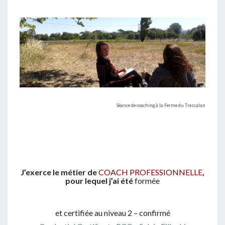
É
T
I
E
R
Séance de coaching à la Ferme du Trescalan
J’exerce le métier de
COACH PROFESSIONNELLE
,
pour lequel j’ai été
formée
et certifiée au niveau 2 – confirmé