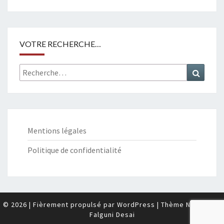
VOTRE RECHERCHE…
Recherche
Recher
:
Mentions légales
Politique de confidentialité
© 2026
|
Fièrement propulsé par
WordPress
|
Thème Nisarg par
Falguni Desai