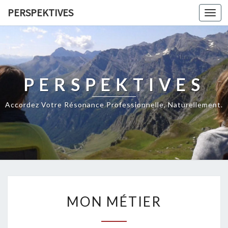
PERSPEKTIVES
Toggl
navig
PERSPEKTIVES
Accordez Votre Résonance Professionnelle, Naturellement.
M
MON MÉTIER
O
N
M