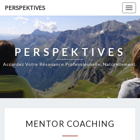
PERSPEKTIVES
Toggl
navig
PERSPEKTIVES
Accordez Votre Résonance Professionnelle, Naturellement.
M
MENTOR COACHING
E
N
T