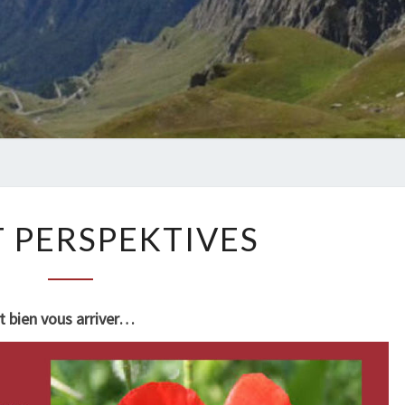
L
T PERSPEKTIVES
’
E
F
F
t bien vous arriver…
E
T
P
E