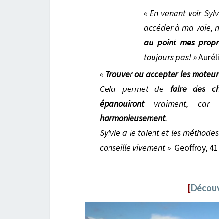
« En venant voir Syl
accéder à ma voie, m
au point mes propr
toujours pas! »
Auréli
«
T
rouver ou accepter
les moteurs
Cela permet de
faire des ch
épanouiront
vraiment, ca
harmonieusement
.
Sylvie a le talent et les méthode
conseille vivement »
Geoffroy, 41
[
Découv