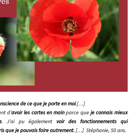
R
S
P
E
K
T
I
V
E
S
nscience de ce que je porte en moi
.[…]
ent d’
avoir les cartes en main
parce que
je connais mieux
s
. J’ai pu également
voir des fonctionnements qui
ris que je pouvais faire autrement.
[…]
Stéphanie, 50 ans.