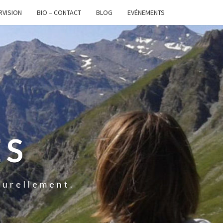
RVISION
BIO – CONTACT
BLOG
EVÉNEMENTS
ES
turellement.