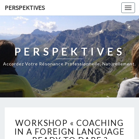
PERSPEKTIVES
Toggl
navig
PERSPEKTIVES
Accordez Votre Résonance Professionnelle, Naturellement.
W
WORKSHOP « COACHING
O
R
IN A FOREIGN LANGUAGE
K