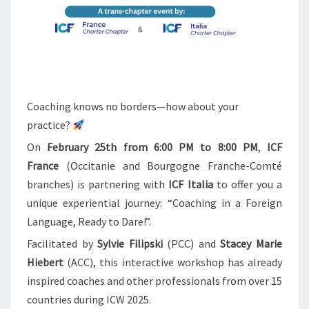
E
I
G
N
L
A
N
Coaching knows no borders—how about your
G
practice?
U
A
On
February 25th from 6:00 PM to 8:00 PM
,
ICF
G
France
(Occitanie and Bourgogne Franche-Comté
E
branches) is partnering with
ICF Italia
to offer you a
–
R
unique experiential journey: “Coaching in a Foreign
E
Language, Ready to Dare!”.
A
Facilitated by
Sylvie Filipski
(PCC) and
Stacey Marie
D
Y
Hiebert
(ACC), this interactive workshop has already
T
inspired coaches and other professionals from over 15
O
countries during ICW 2025.
D