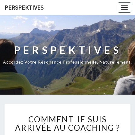
PERSPEKTIVES
Toggl
navig
PERSPEKTIVES
Accordez Votre Résonance Professionnelle, Naturellement.
C
COMMENT JE SUIS
O
M
ARRIVÉE AU COACHING ?
M