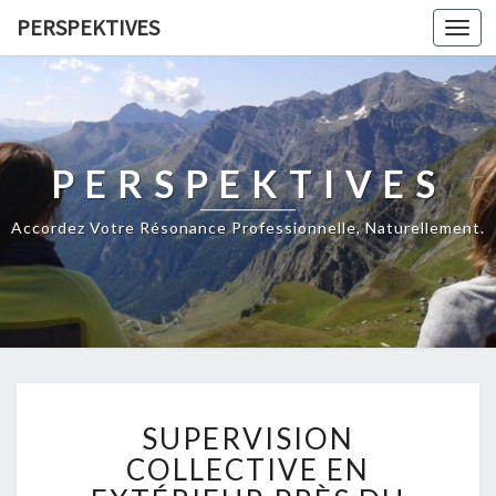
PERSPEKTIVES
Toggl
navig
PERSPEKTIVES
Accordez Votre Résonance Professionnelle, Naturellement.
S
SUPERVISION
U
P
COLLECTIVE EN
E