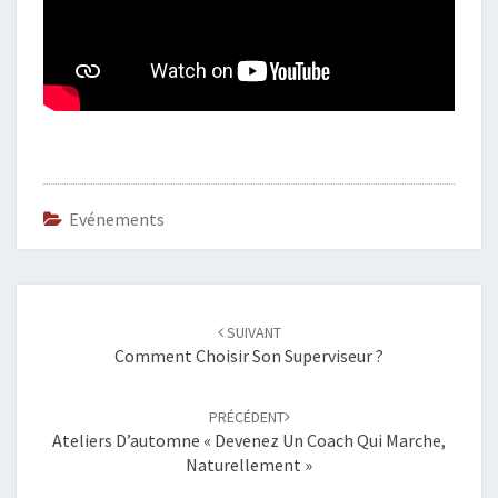
X
T
É
R
I
E
U
R
P
Evénements
R
È
S
D
Navigation
U
SUIVANT
d'article
M
Comment Choisir Son Superviseur ?
I
R
PRÉCÉDENT
O
Ateliers D’automne « Devenez Un Coach Qui Marche,
I
Naturellement »
R
D