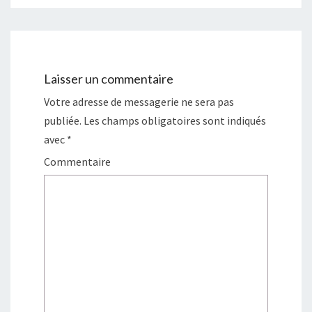
’
E
A
U
À
Laisser un commentaire
B
Votre adresse de messagerie ne sera pas
O
publiée.
Les champs obligatoires sont indiqués
R
D
avec
*
E
Commentaire
A
U
X