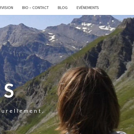
RVISION
BIO – CONTACT
BLOG
EVÉNEMENTS
ES
turellement.