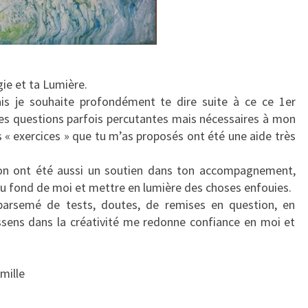
E
S
gie et ta Lumière.
ais je souhaite profondément te dire suite à ce ce 1er
tes questions parfois percutantes mais nécessaires à mon
s « exercices » que tu m’as proposés ont été une aide très
ion ont été aussi un soutien dans ton accompagnement,
au fond de moi et mettre en lumière des choses enfouies.
arsemé de tests, doutes, de remises en question, en
ssens dans la créativité me redonne confiance en moi et
amille