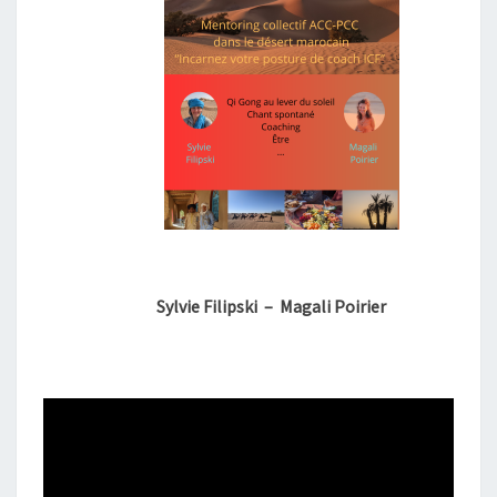
O
C
A
I
N
Sylvie Filipski – Magali Poirier