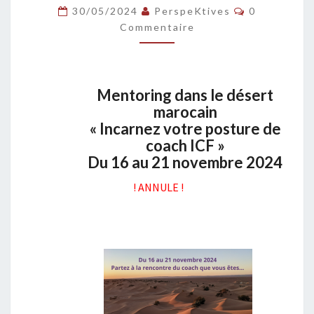
O
C
30/05/2024
PerspeKtives
0
O
R
Commentaire
M
I
M
E
N
N
G
T
A
D
Mentoring dans le désert
I
A
R
marocain
E
N
S
« Incarnez votre posture de
S
coach ICF »
L
Du 16 au 21 novembre 2024
E
D
! ANNULE !
É
S
E
R
T
M
A
R