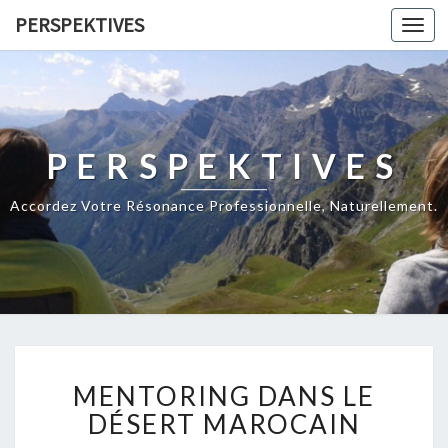
PERSPEKTIVES
Toggl
navig
PERSPEKTIVES
Accordez Votre Résonance Professionnelle, Naturellement.
M
MENTORING DANS LE
E
N
DÉSERT MAROCAIN
T