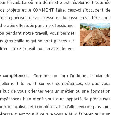
leur travail. Là où ma démarche est résolument tournée
S
vos projets et le COMMENT faire, ceux-ci s’occupent de
I
O
 de la guérison de vos blessures du passé en s’intéressant
N
 thérapie effectuée par un professionnel
N
ou pendant notre travail, vous permet
E
s gros cailloux qui se sont glissés sur
L
iter notre travail au service de vos
S
C
O
M
P
 de compétences
: Comme son nom l’indique, le bilan de
L
iellement le point sur vos compétences, ce que vous
É
e but de vous orienter vers un métier ou une formation
M
compétences bien mené vous aura apporté de précieuses
E
rrons utiliser et compléter afin d’aller encore plus loin.
N
T
ntéresse avant tout à ce que vous AIMEZ faire et qui a un