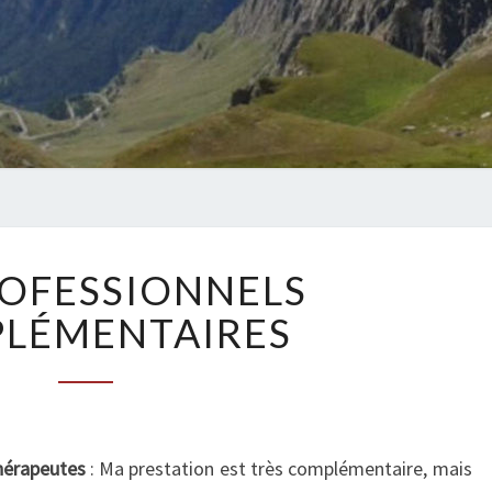
L
ROFESSIONNELS
E
S
LÉMENTAIRES
P
R
O
F
E
hérapeutes
: Ma prestation est très complémentaire, mais
S