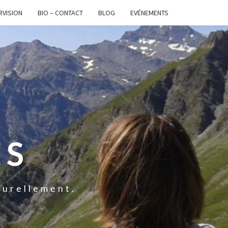
RVISION
BIO – CONTACT
BLOG
EVÉNEMENTS
ES
turellement.